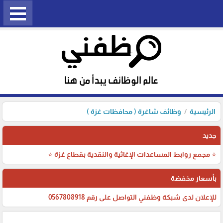
الرئيسية
وظائف شاغرة ( محافظات غزة )
جديد
⭐ مجمع روابط المساعدات الإغاثية والنقدية بقطاع غزة ⭐
بأسعار مخفضة
للإعلان لدى شبكة وظفني التواصل على رقم 0567808918