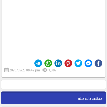
calendar_month
visibility
2026/05/25 08:42 pm
1,586
مقالات ذات صلة