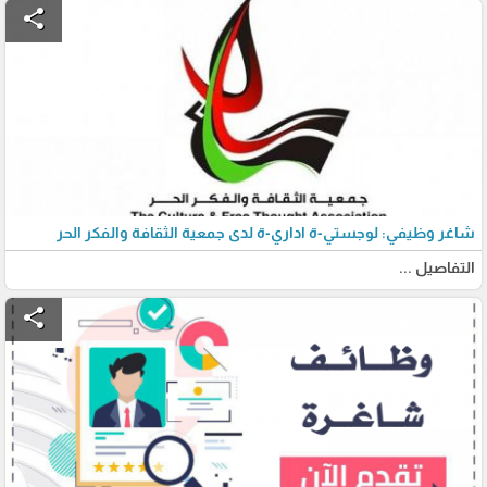
share
شاغر وظيفي: لوجستي-ة اداري-ة لدى جمعية الثقافة والفكر الحر
التفاصيل ...
share