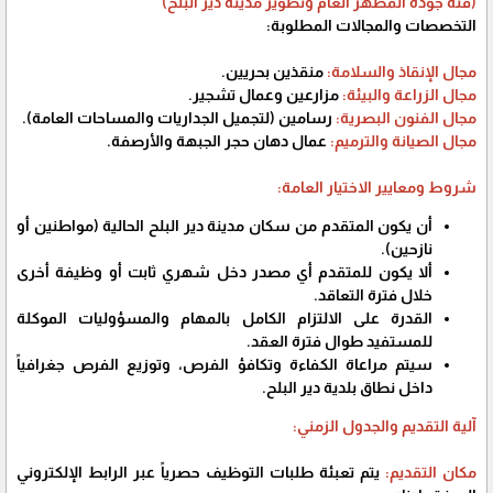
(فئة جودة المظهر العام وتطوير مدينة دير البلح)
التخصصات والمجالات المطلوبة:
مجال الإنقاذ والسلامة:
منقذين بحريين.
مجال الزراعة والبيئة:
مزارعين وعمال تشجير.
مجال الفنون البصرية:
رسامين (لتجميل الجداريات والمساحات العامة).
مجال الصيانة والترميم:
عمال دهان حجر الجبهة والأرصفة.
شروط ومعايير الاختيار العامة:
أن يكون المتقدم من سكان مدينة دير البلح الحالية (مواطنين أو
نازحين).
ألا يكون للمتقدم أي مصدر دخل شهري ثابت أو وظيفة أخرى
خلال فترة التعاقد.
القدرة على الالتزام الكامل بالمهام والمسؤوليات الموكلة
للمستفيد طوال فترة العقد.
سيتم مراعاة الكفاءة وتكافؤ الفرص، وتوزيع الفرص جغرافياً
داخل نطاق بلدية دير البلح.
آلية التقديم والجدول الزمني:
مكان التقديم:
يتم تعبئة طلبات التوظيف حصرياً عبر الرابط الإلكتروني