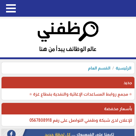
الرئيسية
القسم العام
جديد
⭐ مجمع روابط المساعدات الإغاثية والنقدية بقطاع غزة ⭐
بأسعار مخفضة
للإعلان لدى شبكة وظفني التواصل على رقم 0567808918