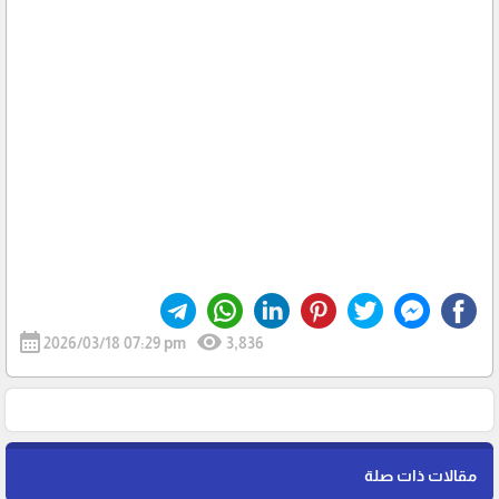
calendar_month
visibility
2026/03/18 07:29 pm
3,836
مقالات ذات صلة