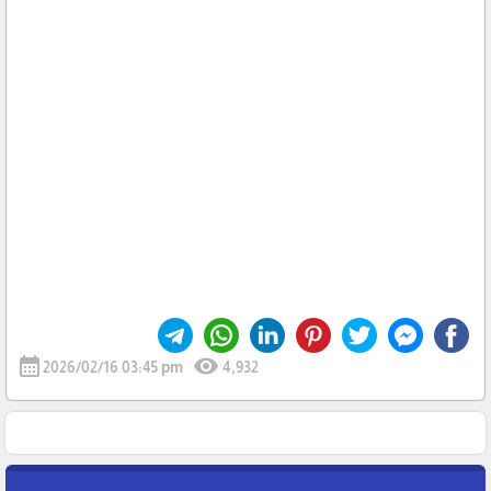
calendar_month
visibility
2026/02/16 03:45 pm
4,932