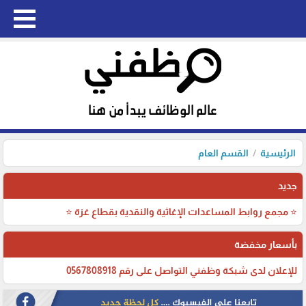
الرئيسية
القسم العام
جديد
⭐ مجمع روابط المساعدات الإغاثية والنقدية بقطاع غزة ⭐
بأسعار مخفضة
للإعلان لدى شبكة وظفني التواصل على رقم 0567808918