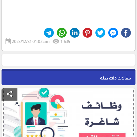
calendar_month
visibility
2025/12/31 01:02 am
1,635
مقالات ذات صلة
share