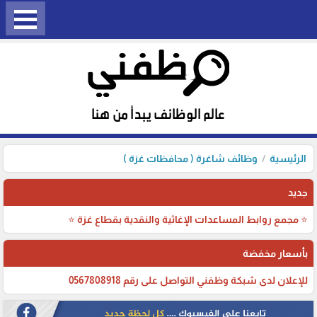
الرئيسية
وظائف شاغرة ( محافظات غزة )
جديد
⭐ مجمع روابط المساعدات الإغاثية والنقدية بقطاع غزة ⭐
بأسعار مخفضة
للإعلان لدى شبكة وظفني التواصل على رقم 0567808918