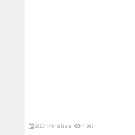
calendar_month
visibility
2025/11/19 10:13 am
11,903