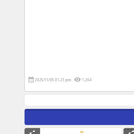
calendar_month
visibility
2025/11/05 01:23 pm
1,264
share
shar