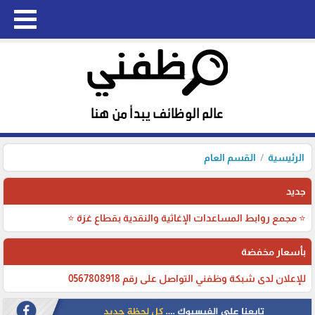
الرئيسية
القسم العام
جديد
⭐ مجمع روابط المساعدات الإغاثية والنقدية بقطاع غزة ⭐
بأسعار مخفضة
للإعلان لدى شبكة وظفني التواصل على رقم 0567808918