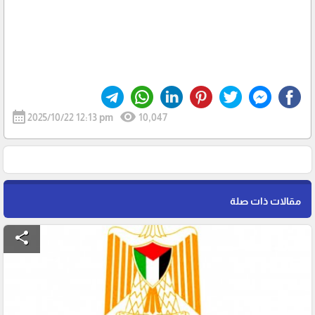
calendar_month
visibility
2025/10/22 12:13 pm
10,047
مقالات ذات صلة
share