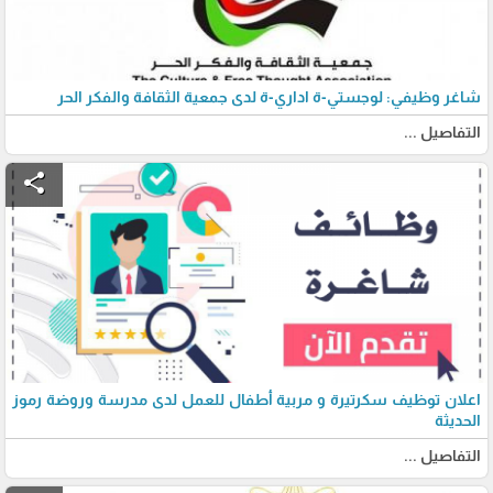
شاغر وظيفي: لوجستي-ة اداري-ة لدى جمعية الثقافة والفكر الحر
التفاصيل ...
share
اعلان توظيف سكرتيرة و مربية أطفال للعمل لدى مدرسة وروضة رموز
الحديثة
التفاصيل ...