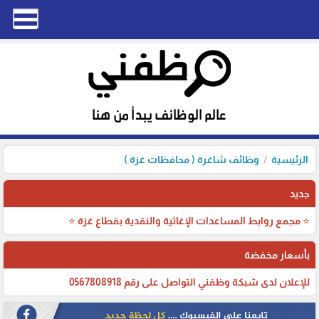
الرئيسية
وظائف شاغرة ( محافظات غزة )
جديد
⭐ مجمع روابط المساعدات الإغاثية والنقدية بقطاع غزة ⭐
بأسعار مخفضة
للإعلان لدى شبكة وظفني التواصل على رقم 0567808918