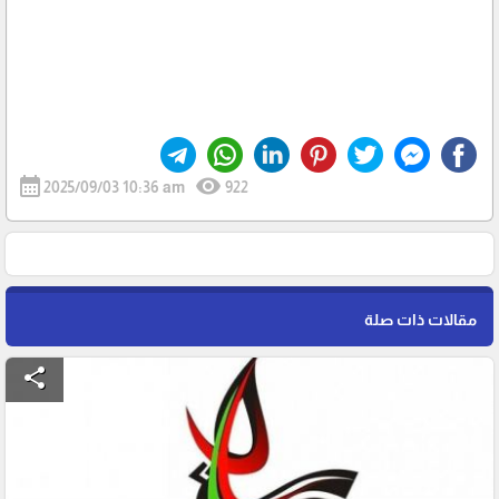
calendar_month
visibility
2025/09/03 10:36 am
922
مقالات ذات صلة
share