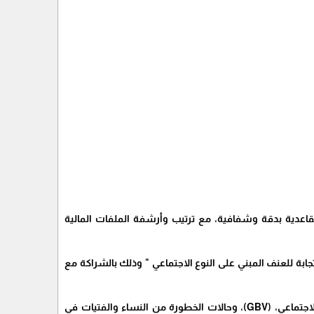
لقاعدية بدقة وشفافية، مع ترتيب وأرشفة الملفات المالية
امنة: الوقاية والاستجابة للعنف المبني على النوع الاجتماعي " وذلك بالشراكة مع
1- تعزيز الوصول إلى خدمات متعددة القطاعات وعالية الجودة للناجيات من العنف القائم على النوع الاجتماعي، (GBV)، وحالات الخطورة من النساء والفتيات في