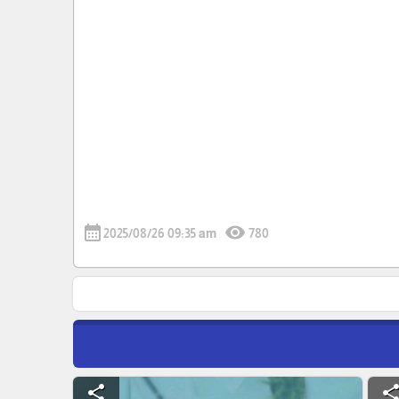
calendar_month
visibility
2025/08/26 09:35 am
780
share
shar