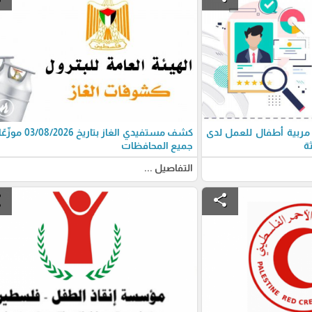
مربية أطفال للعمل لدى
كشف مستفيدي الغاز بتاريخ 6
ة
جميع المحافظات
التفاصيل ...
e
share