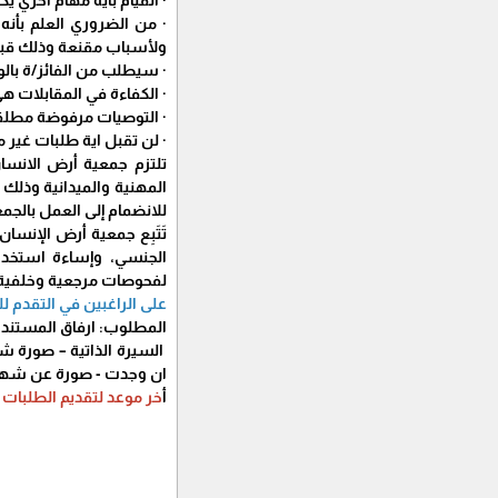
· من الضروري العلم بأن
ولأسباب مقنعة وذلك قبل 
· سيطلب من الفائز/ة با
· الكفاءة في المقابلات ه
· التوصيات مرفوضة مطلقا 
· لن تقبل اية طلبات غير
تلتزم جمعية أرض الانسا
المهنية والميدانية وذلك 
للانضمام إلى العمل بالجمع
تَتَبِع جمعية أرض الإنس
الجنسي، وإساءة استخدام
لفحوصات مرجعية وخلفية جا
على الراغبين في التقدم 
المطلوب: ارفاق المستندات 
السيرة الذاتية – صورة 
ان وجدت - صورة عن شهاد
أ
خر موعد لتقديم الطلبات 