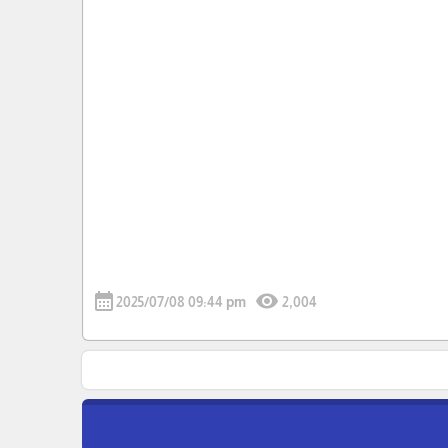
calendar_month
visibility
2025/07/08 09:44 pm
2,004