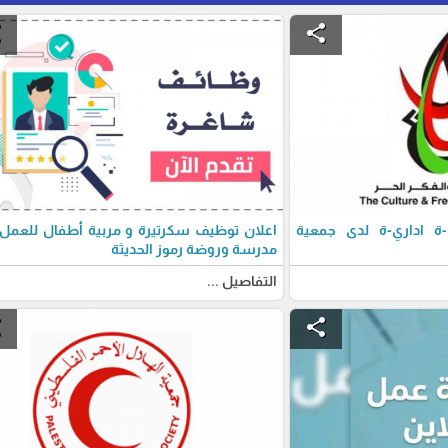
e
share
 اداري-ة لدى جمعية
اعلان توظيف سكرتيرة و مربية أطفال للعمل
مدرسة وروضة رموز الحديثة
التفاصيل ...
e
share