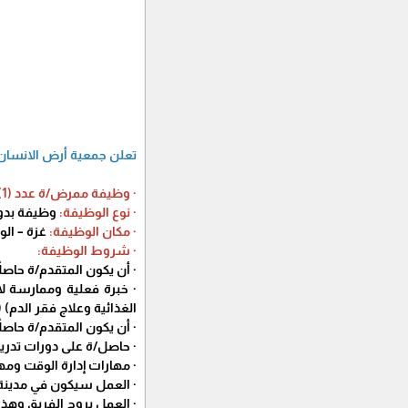
تعلن جمعية أرض الانسان 
· وظيفة ممرض/ة عدد (1):
· نوع الوظيفة:
وظيفة بدوا
· مكان الوظيفة:
غزة – ال
· شروط الوظيفة:
· أن يكون المتقدم/ة حاصل
· خبرة فعلية وممارسة ل
الغذائية وعلاج فقر الدم) (
· أن يكون المتقدم/ة حاصل
· حاصل/ة على دورات تدري
· مهارات إدارة الوقت ومه
· العمل سيكون في مدينة
· العمل بروح الفريق وهذا