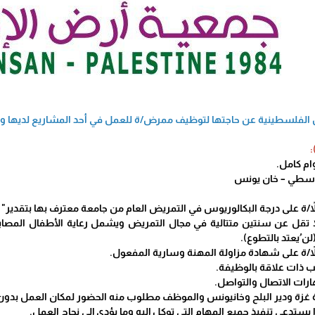
الفلسطينية عن حاجتها لتوظيف ممرض/ة للعمل في أحد المشاريع لديها وذلك
م كامل.
وسطي – خان يونس
اً/ة على درجة البكالوريوس في التمريض العام من جامعة معترف بها بتقدير" ا
ا تقل عن سنتين متتالية في مجال التمريض ويشمل رعاية الأطفال المصاب
لن ُيعتد بالتطوع).
اً/ة على شهادة مزاولة المهنة وسارية المفعول.
ب ذات علاقة بالوظيفة.
ارات الاتصال والتواصل.
 غزة ودير البلح وخانيونس والموظف مطلوب منه الحضور لمكان العمل بدو
 يستدعي تنفيذ جميع المهام التي توكل إليه وما يؤدي إلى نجاح العمل.