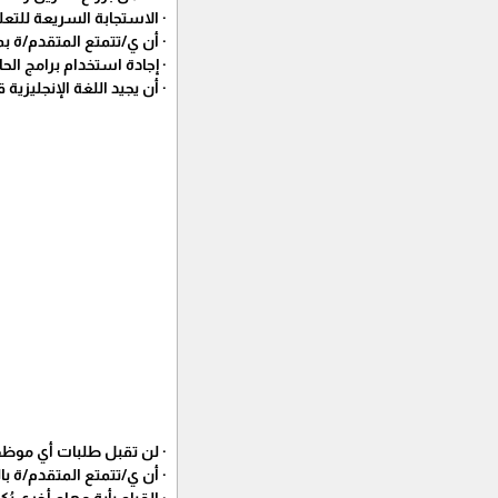
· الاستجابة السريعة للتع
· أن ي/تتمتع المتقدم/ة
· إجادة استخدام برامج ا
· أن يجيد اللغة الإنجليزية قر
· لن تقبل طلبات أي موظف
· أن ي/تتمتع المتقدم/ة 
· القيام بأية مهام أخري يُكلَّ