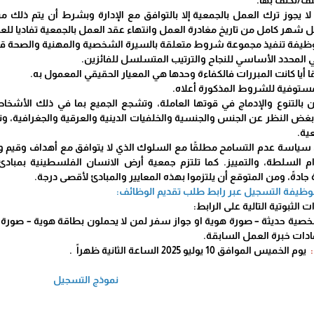
ه لا يجوز ترك العمل بالجمعية إلا بالتوافق مع الإدارة وبشرط أن يتم 
شهر كامل من تاريخ مغادرة العمل وانتهاء عقد العمل بالجمعية تفاديا للعق
لوظيفة تنفيذ مجموعة شروط متعلقة بالسيرة الشخصية والمهنية والصحة قب
ي المحدد الأساسي للنجاح والترتيب المتسلسل للفائزين.
أيا كانت المبررات فالكفاءة وحدها هي المعيار الحقيقي المعمول به.
 مستوفية للشروط المذكورة أعلاه.
ن بالتنوع والإدماج في قوتها العاملة، وتشجع الجميع بما في ذلك الأشخ
بغض النظر عن الجنس والجنسية والخلفيات الدينية والعرقية والجغرافية، وت
ية.
ان سياسة عدم التسامح مطلقًا مع السلوك الذي لا يتوافق مع أهداف وقيم وغ
 السلطة، والتمييز. كما تلتزم جمعية أرض الانسان الفلسطينية بمبادئ
دةً، ومن المتوقع أن يلتزموا بهذه المعايير والمبادئ لأقصى درجة.
للوظيفة التسجيل عبر رابط طلب تقديم الوظائف:
الثبوتية التالية على الرابط:
شخصية حديثة – صورة هوية او جواز سفر لمن لا يحملون بطاقة هوية – صور
ات خبرة العمل السابقة.
:
يوم الخميس الموافق 10 يوليو 2025 الساعة الثانية ظهراً .
نموذج التسجيل