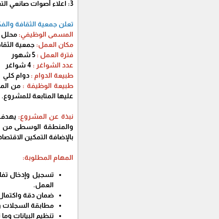
3: اعلاء أصوات صانعي التغيير المجتمعي والتدخلات التي يقودها المجتمع، وضمان سماعهم وتمثيل القضايا التي تخصهم بشكل فعال
تعلن جمعية الثقافة والفك
المسمى الوظيفي:
محلل -
مكان العمل:
جمعية الثقاف
فترة العمل :
5 شهور
عدد الشواغر :
4 شواغر
طبيعة الدوام :
دوام كلي
طبيعة الوظيفة :
من المت
عليها المتابعة للمشروع.
نبذة عن المشروع:
يهدف ا
بالإضافة التمكين الاقتصا
المهام المطلوبة:
تسجيل وإدخال تفاص
العمل.
ضمان دقة واكتمال 
مطابقة السجلات وا
تنظيم البيانات وما