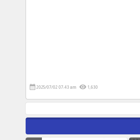
calendar_month
visibility
2025/07/02 07:43 am
1,630