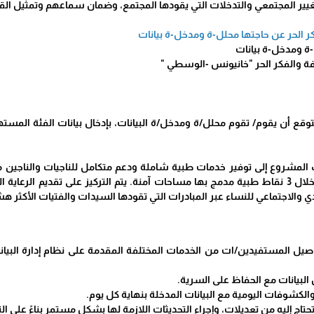
ر الحر عن حاجتها محلل-ة ومدخل-ة بيانات
ة ومدخل-ة بيانات
ة والفكر الحر "خانيونس -الوسطي "
وقع أن يقوم/ تقوم محلل/ة ومدخل/ة البيانات، بإدخال بيانات الفئة المستهد
لمشروع إلى توفير خدمات طبية شاملة ودعم متكامل للناجيات والناجين م
والمنطقة الوسطى من خلال 3 نقاط طبية مدمج بها مساحات آمنة. يتم التركيز على تقديم
دي والاجتماعي للنساء عبر المبادرات التي تقودها السيدات والفتيات الأكثر 
يل المستفيدين/ات من الخدمات المختلفة المقدمة على نظام إدارة البيانا
البيانات مع الحفاظ على السرية.
لكشوفات اليومية مع البيانات المدخلة بنهاية كل يوم.
 تحتاج إليه من تعديلات، وإجراء التحديثات اللازمة لها بشكل مستمر بناءً على 