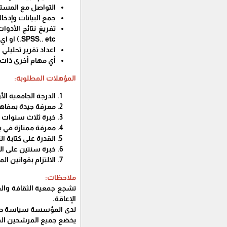
التواصل مع المستفي
جمع البيانات وإدخا
SPSS.. etc.) او اي برامج تحليليه اخرى
اعداد تقرير تحليلي 
أي مهام أخرى ذات ع
المؤهلات المطلوبة:
الدرجة الجامعية الأ
معرفة جيدة بمفاهيم
خبرة ثلاث سنوات عل
معرفة ممتازة في برامج التح
القدرة على كتابة الت
خبرة سنتين على ال
الالتزام بقوانين 
ملاحظات:
تشجع جمعية الثقافة والفك
الإعاقة.
لدى المؤسسة سياسة صارمة
يخضع جميع المرشحين الم