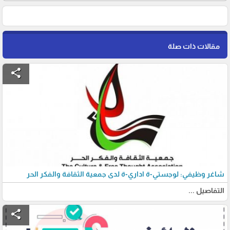
مقالات ذات صلة
share
شاغر وظيفي: لوجستي-ة اداري-ة لدى جمعية الثقافة والفكر الحر
التفاصيل ...
share