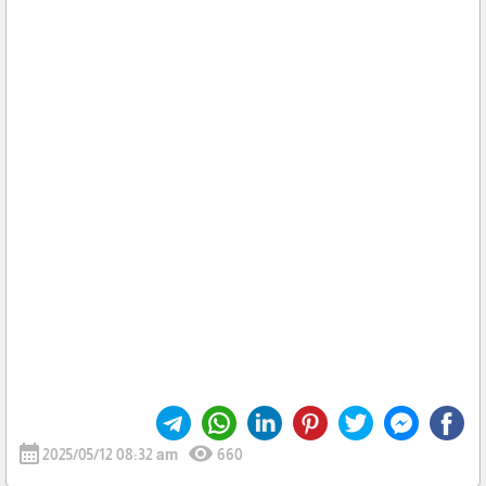
calendar_month
visibility
2025/05/12 08:32 am
660