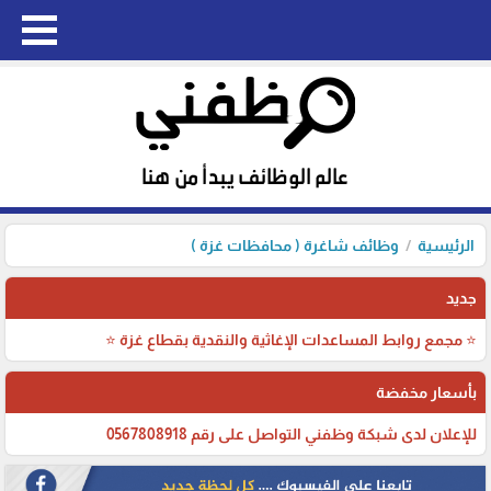
الرئيسية
وظائف شاغرة ( محافظات غزة )
جديد
⭐ مجمع روابط المساعدات الإغاثية والنقدية بقطاع غزة ⭐
بأسعار مخفضة
للإعلان لدى شبكة وظفني التواصل على رقم 0567808918