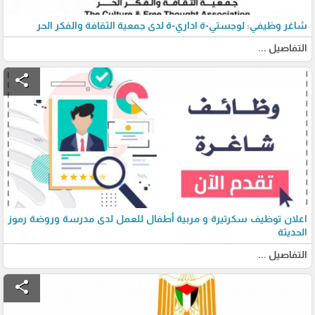
شاغر وظيفي: لوجستي-ة اداري-ة لدى جمعية الثقافة والفكر الحر
التفاصيل ...
share
اعلان توظيف سكرتيرة و مربية أطفال للعمل لدى مدرسة وروضة رموز
الحديثة
التفاصيل ...
share