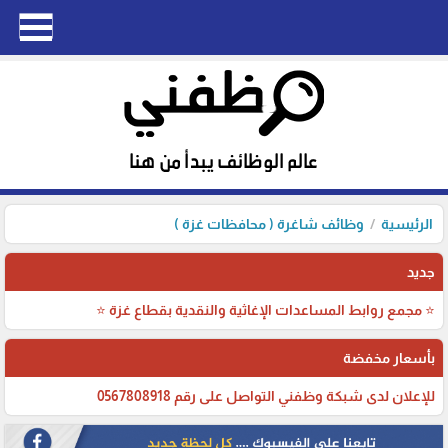
الرئيسية
وظائف شاغرة ( محافظات غزة )
جديد
⭐ مجمع روابط المساعدات الإغاثية والنقدية بقطاع غزة ⭐
بأسعار مخفضة
للإعلان لدى شبكة وظفني التواصل على رقم 0567808918