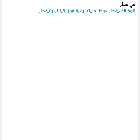
في قطر !
#وظائف_قطر
#وظائف_تعليمية
#وزارة_التربية_قطر