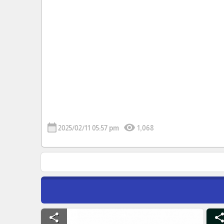
calendar_month
visibility
2025/02/11 05:57 pm
1,068
share
shar