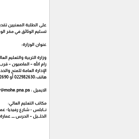
على الطلبة المعنيين تقدي
تسليم الوثائق في مقر الوز
عنوان الوزارة:
وزارة التربية والتعليم العا
رام الله – الماصيون – قر
الإدارة العامة للمنح والخد
هاتف:022982630 أو 022982690
الايميل : info.scholar@mohe.pna.ps
مكاتب التعليم العالي:
نـــابلس - شارع رفيديا- عمارة لجنة الزكاة
الخلـــيل – الحرس ـــــ عمارة الهرم ط 2 - هات