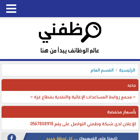
الرئيسية
القسم العام
جديد
⭐ مجمع روابط المساعدات الإغاثية والنقدية بقطاع غزة ⭐
بأسعار مخفضة
للإعلان لدى شبكة وظفني التواصل على رقم 0567808918