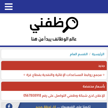
الرئيسية
القسم العام
جديد
⭐ مجمع روابط المساعدات الإغاثية والنقدية بقطاع غزة ⭐
بأسعار مخفضة
للإعلان لدى شبكة وظفني التواصل على رقم 0567808918