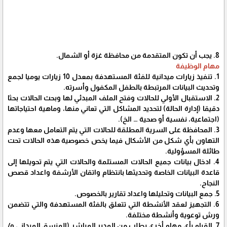
8. يجب أن تكون المتقدمة من محافظة غزة أو الشمال.
مهام الوظيفة
1. تنفيذ زيارات ميدانية للفئة المستهدفة بمعدل 10 زيارات يوميا لجمع
وتحديث البيانات المرتبطة بالطفل المكفول وأسرته.
2. الاستقبال الأولي للحالات وفتح الملف المبدئي لها وبحث الحالات بحثا
دقيقا (إدارة الحالة) لتحديد المشاكل التي تعاني منها، وماهية احتياجاتها
(اجتماعية، نفسية أو صحية … الخ).
3. المحافظة على السرية المطلقة للحالات التي يتم التعامل معها وعدم
التهاون بأي شكل من الأشكال فيما يخص خصوصية هذه الحالات تحت
طائلة المسؤولية.
4. ادخال بيانات جميع الحالات المستلمة والحالات التي يتم تحويلها إلى
قاعدة البيانات الخاصة وتحديثها بانتظام واتقان الأرشفة واعداد قصص
النجاح.
5. جمع البيانات وتحليلها واعداد تقارير بالخصوص.
6. التجهيز لعقد الأنشطة التي تتعلق بالفئة المستهدفة والتي تتضمن
ورش توعوية وأنشطة مختلفة.
7. القيام بأي مهام أخرى بطلب من المدير المباشر (المنسق الميداني و/