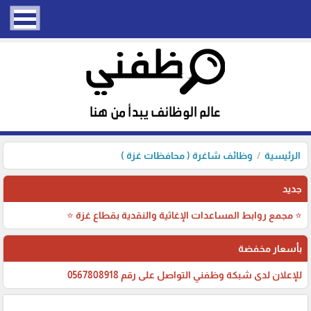
الرئيسية
وظائف شاغرة ( محافظات غزة )
جديد
⭐ مجمع روابط المساعدات الإغاثية والنقدية بقطاع غزة ⭐
بأسعار مخفضة
للإعلان لدى شبكة وظفني التواصل على رقم 0567808918