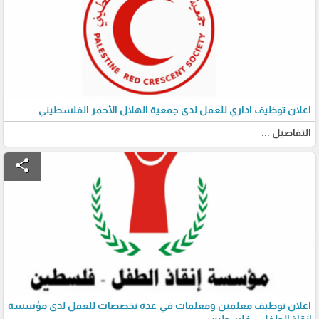
اعلان توظيف اداري للعمل لدى جمعية الهلال الأحمر الفلسطيني
التفاصيل ...
share
اعلان توظيف معلمين ومعلمات في عدة تخصصات للعمل لدى مؤسسة
إنقاذ الطفل – فلسطين