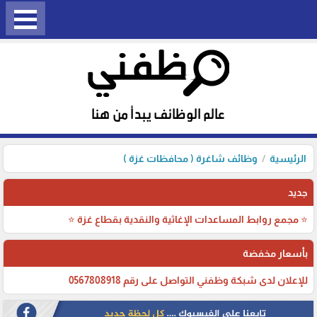
الرئيسية
وظائف شاغرة ( محافظات غزة )
جديد
⭐ مجمع روابط المساعدات الإغاثية والنقدية بقطاع غزة ⭐
بأسعار مخفضة
للإعلان لدى شبكة وظفني التواصل على رقم 0567808918