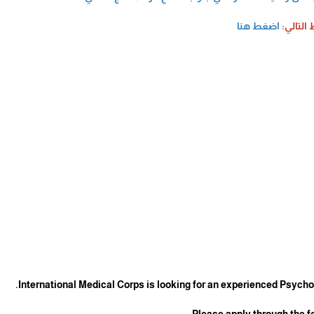
 التالي:
اضغط هنا
International Medical Corps is looking for an experienced Psycho
Please apply through the fo