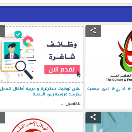
e
share
 اداري-ة لدى جمعية
اعلان توظيف سكرتيرة و مربية أطفال للعمل
مدرسة وروضة رموز الحديثة
التفاصيل ...
e
share