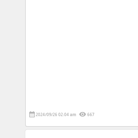
calendar_month
visibility
2024/09/26 02:04 am
667