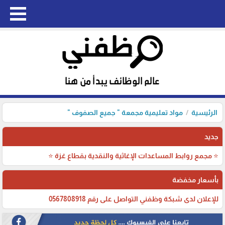
الرئيسية
مواد تعليمية مجمعة " جميع الصفوف "
جديد
⭐ مجمع روابط المساعدات الإغاثية والنقدية بقطاع غزة ⭐
بأسعار مخفضة
للإعلان لدى شبكة وظفني التواصل على رقم 0567808918