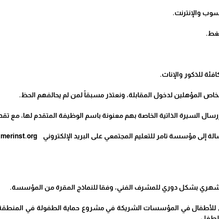
سوب والإنترنت.
غط.
ة للذكور والإناث.
اص المؤهلين لدخول المقابلة، ونعتذر مسبقاً لمن لم يحالفهم الحظ.
رسال السيرة الذاتية الخاصة بهم معنونة باسم الوظيفة المتقدم لها، مع ت
ر للتعليم المجتمعي على البريد الإلكتروني HR@tamerinst.org بحد أقصى نهاية يوم الاثنين الموافق 29/04/2024
شهري بشكل دوري للمشرف الفني، وفقا للنماذج المقرة من المؤسسة.
 للأطفال في المؤسسات الشريكة في مشروع حماية الطفولة في المنطقة الت
لطفل.