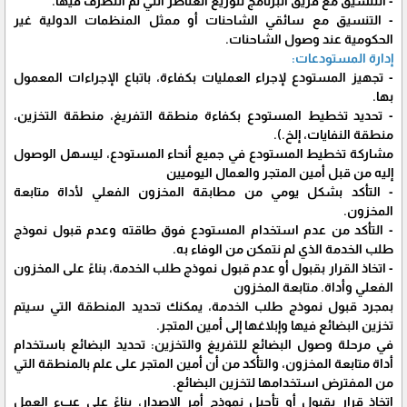
- التنسيق مع فريق البرنامج لتوزيع العناصر التي تم التصرف فيها.
- التنسيق مع سائقي الشاحنات أو ممثل المنظمات الدولية غير
الحكومية عند وصول الشاحنات.
إدارة المستودعات:
- تجهيز المستودع لإجراء العمليات بكفاءة، باتباع الإجراءات المعمول
بها.
- تحديد تخطيط المستودع بكفاءة منطقة التفريغ، منطقة التخزين،
منطقة النفايات، إلخ.).
مشاركة تخطيط المستودع في جميع أنحاء المستودع، ليسهل الوصول
إليه من قبل أمين المتجر والعمال اليوميين
- التأكد بشكل يومي من مطابقة المخزون الفعلي لأداة متابعة
المخزون.
- التأكد من عدم استخدام المستودع فوق طاقته وعدم قبول نموذج
طلب الخدمة الذي لم نتمكن من الوفاء به.
- اتخاذ القرار بقبول أو عدم قبول نموذج طلب الخدمة، بناءً على المخزون
الفعلي وأداة. متابعة المخزون
بمجرد قبول نموذج طلب الخدمة، يمكنك تحديد المنطقة التي سيتم
تخزين البضائع فيها وإبلاغها إلى أمين المتجر.
في مرحلة وصول البضائع للتفريغ والتخزين: تحديد البضائع باستخدام
أداة متابعة المخزون، والتأكد من أن أمين المتجر على علم بالمنطقة التي
من المفترض استخدامها لتخزين البضائع.
اتخاذ قرار بقبول أو تأجيل نموذج أمر الإصدار، بناءً على عبء العمل