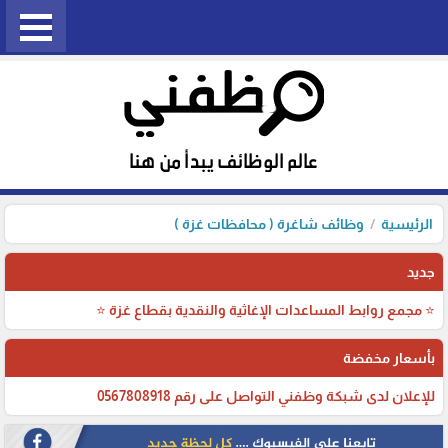
الرئيسية
وظائف شاغرة ( محافظات غزة )
جديد
⭐ مجمع روابط المساعدات الإغاثية والنقدية بقطاع غزة ⭐
بأسعار مخفضة
للإعلان لدى شبكة وظفني التواصل على رقم 0567808918