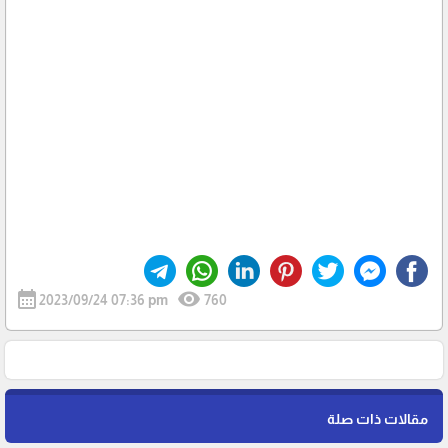
calendar_month
visibility
2023/09/24 07:36 pm
760
مقالات ذات صلة