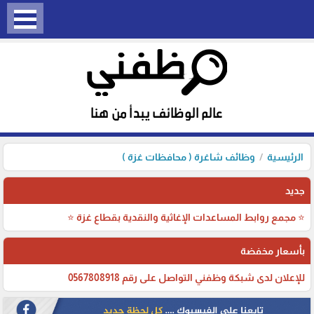
الرئيسية
وظائف شاغرة ( محافظات غزة )
جديد
⭐ مجمع روابط المساعدات الإغاثية والنقدية بقطاع غزة ⭐
بأسعار مخفضة
للإعلان لدى شبكة وظفني التواصل على رقم 0567808918