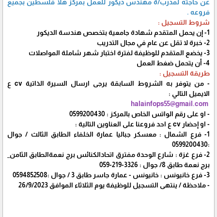
عن حاجته لمدرب/ة مهندس ديكور للعمل بمركز هلا فلسطين بجميع
فروعه .
شروط التسجيل :
1- إن يحمل المتقدم شهادة جامعية بتخصص هندسة الديكور
2- خبرة لا تقل عن عام في مجال التدريب
3- يخضع المتقدم للوظيفة لفترة اختبار شهر شاملة المواصلات
4- أن يتحمل ضغط العمل
طريقة التسجيل :
- من يتوفر به الشروط السابقة يرجى ارسال السيرة الذاتية cv ع
الايميل التالي :
halainfops55@gmail.com ‏
- او على رقم الواتس الخاص بالمركز : 0599200430
- او إحضار cv ع احد فروعنا على العناوين التالية :
1- فرع الشمال : معسكر جباليا عمارة الخلفاء الطابق الثالث / جوال
:0599200430
2- فرع غزة : شارع الوحدة مفترق اتحادالكنائس برج نعمةالطابق الثامن_
برج نعمة طابق 8/ جوال : ‏‪ ‏‪059-219-3326‬‏
3- فرع خانيونس : خانيونس - عمارة جاسر طابق 3 / جوال :0594852508
- ملاحظة / ينتهى التسجيل للوظيفة يوم الثلاثاء الموافق 26/9/2023