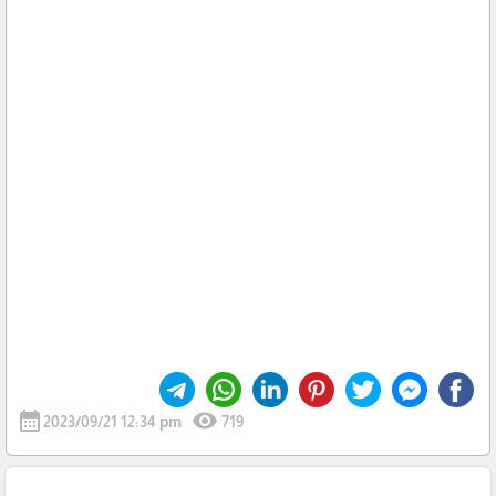
calendar_month
visibility
2023/09/21 12:34 pm
719