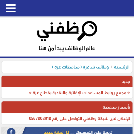
الرئيسية
وظائف شاغرة ( محافظات غزة )
جديد
⭐ مجمع روابط المساعدات الإغاثية والنقدية بقطاع غزة ⭐
بأسعار مخفضة
للإعلان لدى شبكة وظفني التواصل على رقم 0567808918