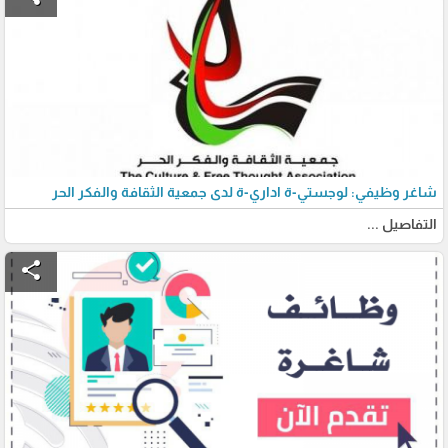
شاغر وظيفي: لوجستي-ة اداري-ة لدى جمعية الثقافة والفكر الحر
التفاصيل ...
share