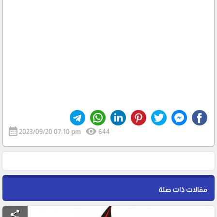
calendar_month
visibility
2023/09/20 07:10 pm
644
مقالات ذات صلة
share