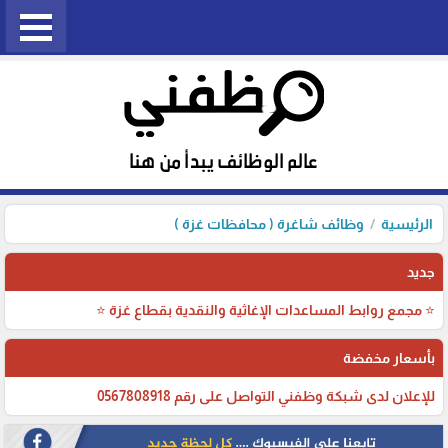
الرئيسية
وظائف شاغرة ( محافظات غزة )
جديد
⭐ مجمع روابط المساعدات الإغاثية والنقدية بقطاع غزة ⭐
بأسعار مخفضة
للإعلان لدى شبكة وظفني التواصل على رقم 0567808918