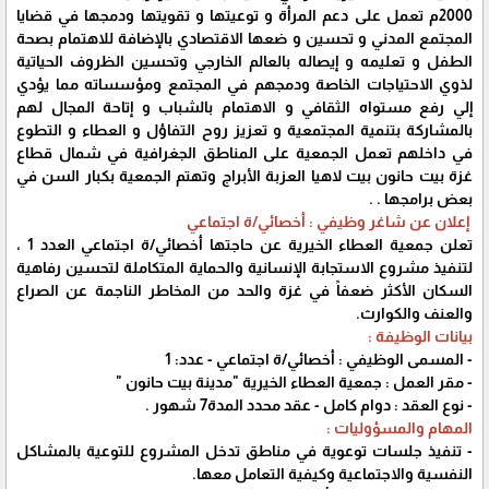
2000م تعمل على دعم المرأة و توعيتها و تقويتها ودمجها في قضايا
المجتمع المدني و تحسين و ضعها الاقتصادي بالإضافة للاهتمام بصحة
الطفل و تعليمه و إيصاله بالعالم الخارجي وتحسين الظروف الحياتية
لذوي الاحتياجات الخاصة ودمجهم في المجتمع ومؤسساته مما يؤدي
إلي رفع مستواه الثقافي و الاهتمام بالشباب و إتاحة المجال لهم
بالمشاركة بتنمية المجتمعية و تعزيز روح التفاؤل و العطاء و التطوع
في داخلهم تعمل الجمعية على المناطق الجغرافية في شمال قطاع
غزة بيت حانون بيت لاهيا العزبة الأبراج وتهتم الجمعية بكبار السن في
بعض برامجها . .
إعلان عن شاغر وظيفي : أخصائي/ة اجتماعي
تعلن جمعية العطاء الخيرية عن حاجتها أخصائي/ة اجتماعي العدد 1 ،
لتنفيذ مشروع الاستجابة الإنسانية والحماية المتكاملة لتحسين رفاهية
السكان الأكثر ضعفاً في غزة والحد من المخاطر الناجمة عن الصراع
والعنف والكوارث.
بيانات الوظيفة :
- المسمى الوظيفي : أخصائي/ة اجتماعي - عدد: 1
- مقر العمل : جمعية العطاء الخيرية "مدينة بيت حانون "
- نوع العقد : دوام كامل - عقد محدد المدة7 شهور .
المهام والمسؤوليات :
- تنفيذ جلسات توعوية في مناطق تدخل المشروع للتوعية بالمشاكل
النفسية والاجتماعية وكيفية التعامل معها.