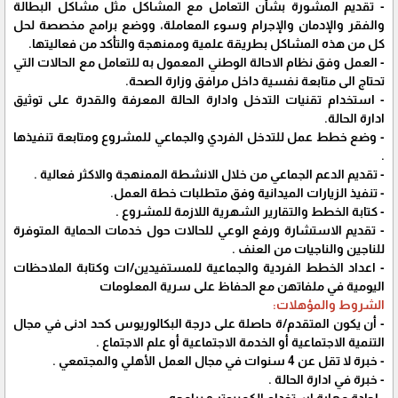
- تقديم المشورة بشأن التعامل مع المشاكل مثل مشاكل البطالة
والفقر والإدمان والإجرام وسوء المعاملة، ووضع برامج مخصصة لحل
كل من هذه المشاكل بطريقة علمية وممنهجة والتأكد من فعاليتها.
- العمل وفق نظام الاحالة الوطني المعمول به للتعامل مع الحالات التي
تحتاج الى متابعة نفسية داخل مرافق وزارة الصحة.
- استخدام تقنيات التدخل وادارة الحالة المعرفة والقدرة على توثيق
ادارة الحالة.
- وضع خطط عمل للتدخل الفردي والجماعي للمشروع ومتابعة تنفيذها
.
- تقديم الدعم الجماعي من خلال الانشطة الممنهجة والاكثر فعالية .
- تنفيذ الزيارات الميدانية وفق متطلبات خطة العمل.
- كتابة الخطط والتقارير الشهرية اللازمة للمشروع .
- تقديم الاستشارة ورفع الوعي للحالات حول خدمات الحماية المتوفرة
للناجين والناجيات من العنف .
- اعداد الخطط الفردية والجماعية للمستفيدين/ات وكتابة الملاحظات
اليومية في ملفاتهن مع الحفاظ على سرية المعلومات
الشروط والمؤهلات:
- أن يكون المتقدم/ة حاصلة على درجة البكالوريوس كحد ادنى في مجال
التنمية الاجتماعية أو الخدمة الاجتماعية أو علم الاجتماع .
- خبرة لا تقل عن 4 سنوات في مجال العمل الأهلي والمجتمعي .
- خبرة في ادارة الحالة .
- إجادة مهارة استخدام الكمبيوتر و برامجه .