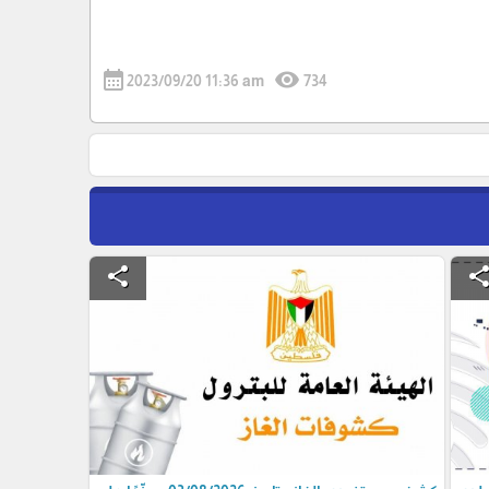
calendar_month
visibility
2023/09/20 11:36 am
734
share
shar