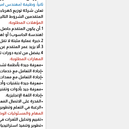
ثانياً: وظيفة (مهندس ام
تعلن شركة توزيع كهرباء
المتقدمين الشروط التالية
المؤهلات المطلوبة:
1.أن يكون المتقدم حاصل على درجة البكالوريوس في أحد التخصصات التالية
(هندسة الحاسوب) أو (هن
2.خبرة عملية مثبتة لا تقل عن سنتين في مجال الشبكات ونظم التشغيل وأمن المعلومات.
3.ألا يزيد عمر المتقدم عن 30 عام.
4.يفضل من لديه دورات تدريبية في المجال.
المهارات المطلوبة:
•معرفة جيدة بأنظمة تشغيل السيرفرات Windows server وinux
•إجادة التعامل مع خدمات السيرفرات مثل Radius
•إجادة التعامل مع معدات الشبكات 
•معرفة جيدة بتقنيات وأدوات الحماي
•معرفة جيد بأدوات وتقنيا
•إجادة اللغة الإنجليزية.
•القدرة على الاتصال الفع
•الرغبة في التعلم وتطوير 
المهام والمسئوليات الوظ
•تقييم وتحليل الثغرات في
•تطوير وتنفيذ استراتيجيا