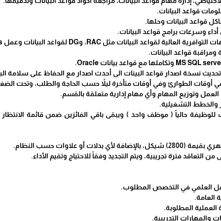
احتياطي، إدارة مهام قواعد البيانات، مراجعة أكواد قواعد البيانات وتدقيقها.
ومات قواعد البيانات.
كل قواعد البيانات وحلها.
داء وسرعات برامج قواعد البيانات.
الية لقواعد البيانات مثل RAC، وDG لقواعد البيانات وعمل Clusters
 ومراقبة قواعد البيانات.
تحديث نسخة اصدار قواعد البينات الى أحدث اصدار مع الحفاظ على سلامة البي
 في أوقات الطوارئ وفي أوقات متأخرة ليلاً حسب الحاجة والطلب، وتحت الضغ
 العمل وتوزيع المهام وأي مهام إدارية متعلقة بالقسم.
ير والخطط التشغيلية.
 بدلات أو علاوات حسب النظام.
من التعاقد فترة تجريبية، ويتم التجديد وفقاً للاحتياج وتقيم الأداء.
ل العلمي في التخصص المطلوب.
 العامة.
العملية المطلوبة.
 والمهارات التدريبية.