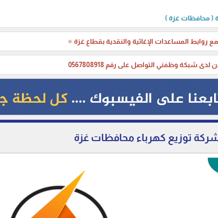
( محافظات غزة )
ع روابط المساعدات الإغاثية والنقدية بقطاع غزة ⭐
ن لدى شبكة وظفني التواصل على رقم 0567808918
ركة توزيع كهرباء محافظات غزة