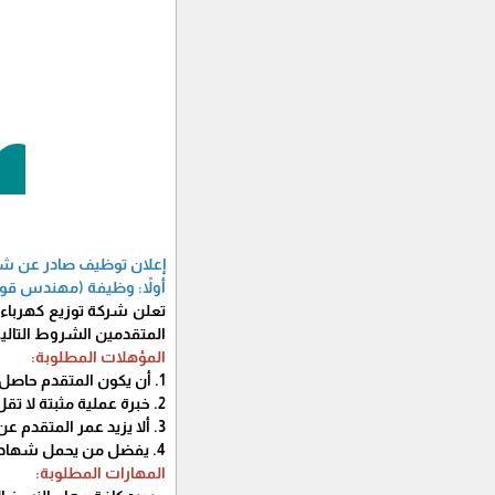
إعلان توظيف صادر عن شرك
أولاً: وظيفة (مهندس قواع
تعلن شركة توزيع كهرباء
المتقدمين الشروط التالية
المؤهلات المطلوبة:
1. أن يكون المتقدم حاصل على درجة البكالوريوس في (هندسة الحاسوب) أو ما يعادلها من جامعة معترف بها.
2. خبرة عملية مثبتة لا تقل عن ثلاث سنوات في المجال منها ما لا يقل عن سنتين كمشرف لقواعد البيانات DBA
3. ألا يزيد عمر المتقدم عن 35 عام.
4. يفضل من يحمل شهادات دولية ودورات معترف بها في مجال قواعد البيانات Oracle.
المهارات المطلوبة: