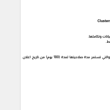
انات وتكاملها.
ط.
العدد المطلوب للوظيفة حالياً ( موظف واحد ) ويبقى باقي الفائزين ضمن قائمة الانتظار والتي تستمر مدة صلاحيتها لمدة (180 يوم) من تاريخ اعلان