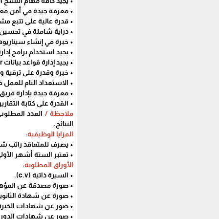
• يجيد كافة مهام النسخ ال
• معرفة جيدة في أمن معل
• قدرة عالية على تتبع مشا
• دراية شاملة في تحسين أ
• خبرة في إنشاء سيناريوهات التوافرية الع
• يجيد استخدام برامج إدارة
• يجيد إدارة قواعد بيانات MS SQL server وتكاملها مع قواعد بيانات Oracle.
• خبرة وقدرة على ترقية و
• الاستعداد التام للعمل
• معرفة جيدة بإدارة فريق
• القدرة على كتابة التقار
ملاحظة /
النتائج.
المزايا الوظيفية:
• يصرف للمتعاقد راتب شهري بقيمة (2800) شيكل، بالإضافة لأي
• تعتبر الستة أشهر الأولى 
الأوراق المطلوبة:
• السيرة ذاتية (c.v).
• صورة مصدقة عن المؤه
• صورة عن شهادة الثانوية
• صور عن شهادات الخبرة 
• صور عن شهادات الدورات