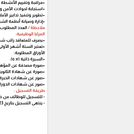
•مراقبة وتقييم الأنشطة ال
•استجابة لحوادث الأمن وإد
•تطوير وتنفيذ تدابير الأ
•إدارة وصيانة أنظمة الش
ملاحظة /
العدد المطلوب للوظي
المزايا الوظيفية:
•يصرف للمتعاقد راتب شهري بقيمة (2800) شيكل، بالإضافة لأي 
•تعتبر الستة أشهر الأولى م
الأوراق المطلوبة:
•السيرة ذاتية (c.v).
•صورة مصدقة عن المؤهل
•صورة عن شهادة الثانوية 
•صور عن شهادات الخبرة ا
•صور عن شهادات الدورات 
طريقة التسجيل :
- للتسجيل للوظائف من خ
- ينتهى التسجيل بتاريخ 1/10/2023