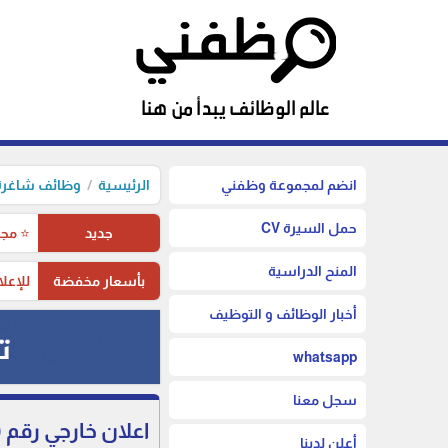
انضم لمجموعة وظفني
الرئيسية
وظائف شاغرة 
حمل السيرة CV
جديد
⭐ مجم
المنح الدراسية
بأسعار مخفضة
للإعلا
أخبار الوظائف و التوظيف
whatsapp
سجل معنا
اعلان خارجي رقم (25/2023) لشغل وظيفة محاسب ديوان الموظفين الع
أعلن لدينا