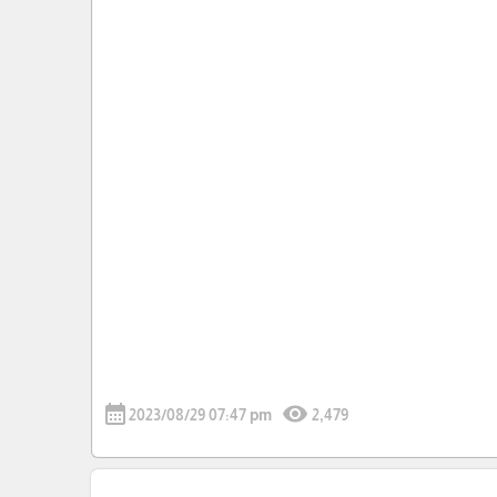
calendar_month
visibility
2023/08/29 07:47 pm
2,479