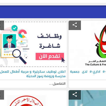
e
share
 اداري-ة لدى جمعية
اعلان توظيف سكرتيرة و مربية أطفال للعمل
مدرسة وروضة رموز الحديثة
التفاصيل ...
e
share