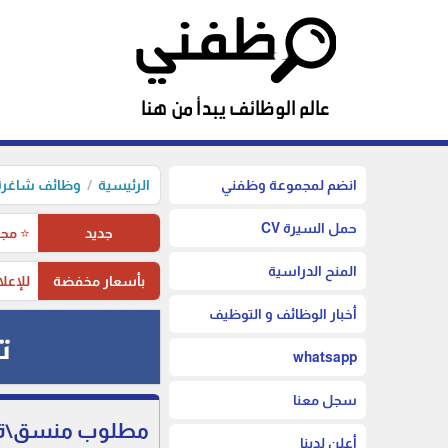
انضم لمجموعة وظفني
الرئيسية
وظائف شاغرة 
حمل السيرة CV
جديد
⭐ مجم
المنح الدراسية
بأسعار مخفضة
للإعلا
أخبار الوظائف و التوظيف
whatsapp
سجل معنا
مطلوب منسق\ة مش
أعلن لدينا