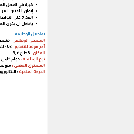
الشهادة الجامعية ا
خبرة في العمل المجت
إتقان اللغتين العربي
القدرة على التواص
يفضل ان يكون المت
تفاصيل الوظيفة
المسمى الوظيفي :
منسق
آخر موعد للتقديم :
02 - Jul - 2023
المكان :
قطاع غزة
نوع الوظيفة :
دوام كامل 
المستوى المهني :
متوسط
الدرجة العلمية
: البكالور