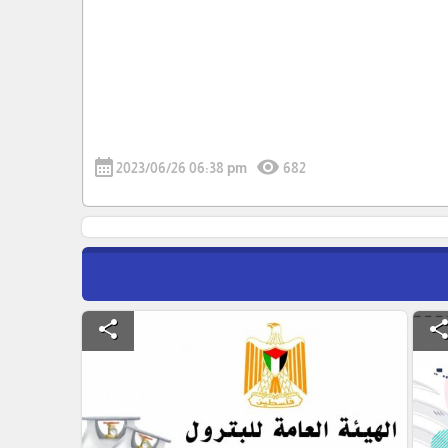
calendar_month
visibility
2023/06/26 06:38 pm
682
share
shar