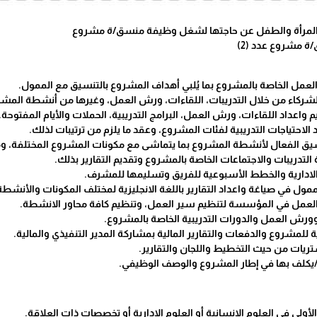
 المرأة والطفل عن حاجتها لشغل وظيفة منسق/ة مشروع
 مشروع عدد (2)
العمل الخاصة بالمشروع بما يُلبي أهداف المشروع بالتنسيق مع الممول.
لشركاء من خلال التدريبات، اللقاءات، ورش العمل، وغيرها من أنشطة المشر
واعداد اللقاءات، ورش العمل، البرامج التدريبية، الحملات والأيام المفتوحة.
 الاحتياجات التدريبية لفئات المشروع، وعقد ما يلزم من ترتيبات لذلك.
يق الفعال لأنشطة المشروع بما يتماشى مع مكونات المشروع المختلفة، وم
ة التدريبات والاجتماعات الخاصة بالمشروع وتقديم التقارير بذلك.
ق الادارية والخطط الأسبوعية للفريق وتسليمها للمشرف.
لممول في صياغة واعداد التقارير باللغة الانجليزية لمختلف المكونات والأن
العمل في المؤسسة لتنظيم سير العمل، وتنظيم كافة محاور الانشطة.
وورش العمل والدورات التدريبية الخاصة بالمشروع.
ية للمشروع والدفعات والتقارير المالية بمشاركة المدير التنفيذي والمالية.
ريات من حيث التخطيط واللجان والتقارير.
/يكلف بها في إطار المشروع والوصف الوظيفي.