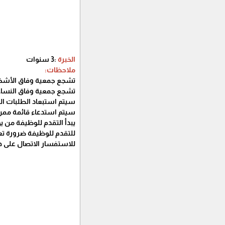
الخبرة
:3 سنوات
ملاحظات:
تشجع جمعية وفاق الأشخا
تشجع جمعية وفاق النساء 
سيتم استبعاد الطلبات الت
سيتم استدعاء قائمة ممن 
يبدأ التقدم للوظيفة من يوم الأحد الموافق 25/6/2023 حتى نهاية دوام ي
للتقدم للوظيفة ضرورة تع
للاستفسار الاتصال على هاتف الجمعية / 2131366 أ