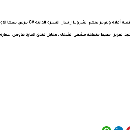
بد العزيز . محيط منطقة مشفى الشفاء . مقابل فندق المارنا هاوس _عمار