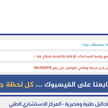
( محافظات غزة )
ع روابط المساعدات الإغاثية والنقدية بقطاع غزة ⭐
ن لدى شبكة وظفني التواصل على رقم 0567808918
اليل طبية ومخبرية - المركز الاستشاري الطبي