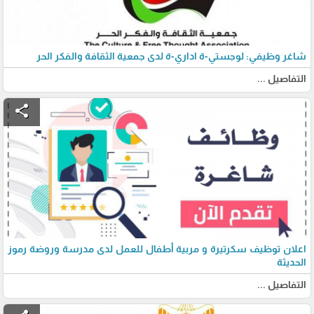
شاغر وظيفي: لوجستي-ة اداري-ة لدى جمعية الثقافة والفكر الحر
التفاصيل ...
share
اعلان توظيف سكرتيرة و مربية أطفال للعمل لدى مدرسة وروضة رموز
الحديثة
التفاصيل ...