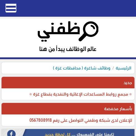
الرئيسية
وظائف شاغرة ( محافظات غزة )
جديد
⭐ مجمع روابط المساعدات الإغاثية والنقدية بقطاع غزة ⭐
بأسعار مخفضة
للإعلان لدى شبكة وظفني التواصل على رقم 0567808918