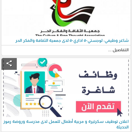
شاغر وظيفي: لوجستي-ة اداري-ة لدى جمعية الثقافة والفكر الحر
التفاصيل ...
share
اعلان توظيف سكرتيرة و مربية أطفال للعمل لدى مدرسة وروضة رموز
الحديثة