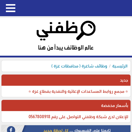
الرئيسية
وظائف شاغرة ( محافظات غزة )
جديد
⭐ مجمع روابط المساعدات الإغاثية والنقدية بقطاع غزة ⭐
بأسعار مخفضة
للإعلان لدى شبكة وظفني التواصل على رقم 0567808918