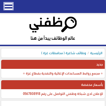
الرئيسية
وظائف شاغرة ( محافظات غزة )
جديد
⭐ مجمع روابط المساعدات الإغاثية والنقدية بقطاع غزة ⭐
بأسعار مخفضة
للإعلان لدى شبكة وظفني التواصل على رقم 0567808918