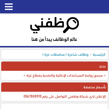
الرئيسية
وظائف شاغرة ( محافظات غزة )
جديد
⭐ مجمع روابط المساعدات الإغاثية والنقدية بقطاع غزة ⭐
بأسعار مخفضة
للإعلان لدى شبكة وظفني التواصل على رقم 0567808918