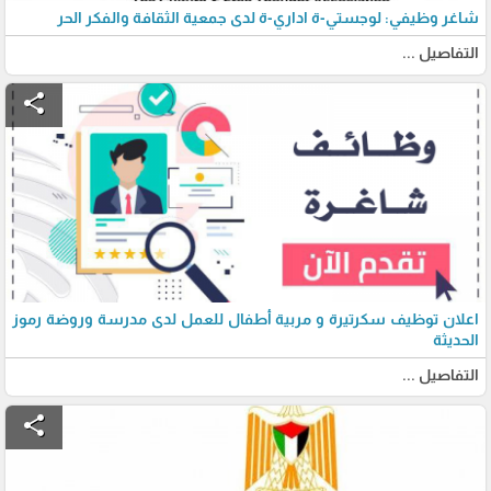
شاغر وظيفي: لوجستي-ة اداري-ة لدى جمعية الثقافة والفكر الحر
التفاصيل ...
share
اعلان توظيف سكرتيرة و مربية أطفال للعمل لدى مدرسة وروضة رموز
الحديثة
التفاصيل ...
share