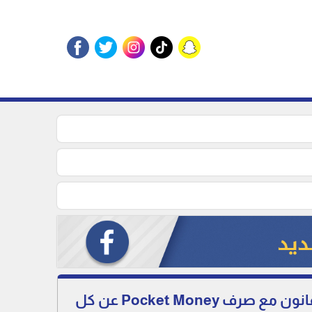
فرص تدريب في السكرتارية وإدارة الأعمال والمحاسبة والهندسة والقانون مع صرف Pocket Money عن كل