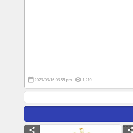
calendar_month
visibility
2023/03/16 03:59 pm
1,210
share
shar