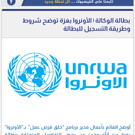
بطالة الوكالة | الأونروا بغزة توضح شروط
وطريقة التسجيل للبطالة
أوضح القائم بأعمال مدير برنامج “خلق فرص عمل” بـ”الأونروا”
بغزة عبد الله مخيرز عن بعض التفاصيل المتعلقة ببطالة