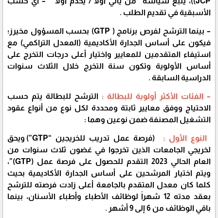
JCP))، يتبع سياسة “من يأتي أولاً / يُخدم أولاً ” – أي حسب
الأسبقية في تقديم الطلب .
– بينما الترشح لفرص برنامج ( GTP) بحسب المسؤول مخيرز؛
فيكون على أساس الجدارة الأكاديمية (المعدل التراكمي) مع
استيفاء المتقدمين للمعايير واختيار أعلى درجات التخرج على
أساس الأولوية وتكون سنة التخرج خلال الثلاث سنوات
الدراسية السابقة .
– الفئات الأكثر أولوية للبطالة :
الترشح للبطالة يتم حسب
الاحتياج ووفق معايير ثابتة ومحددة لكل نوع من أنواع عقود
التشغيل المصنفة ضمن نوعين وهما :
النوع الأول :
(فرصة عمل تدريب للخريجين “GTP”) ويحق
لخريجي الجامعات الذين تخرجوا في غضون ثلاث سنوات من
العام الحالي 2023 التقدم للحصول على فرصة عمل (GTP)”،
ويتم اختيار المرشحين على أساس الجدارة الأكاديمية بحيث
كلما كان معدل المتقدم بالجامعة أعلى زادت فرصته للترشح
بعقد مدته 12 شهراَ لوظائف الأطباء وأطباء الأسنان، بينما
باقي الوظائف من 6 إلى 9 أشهر .