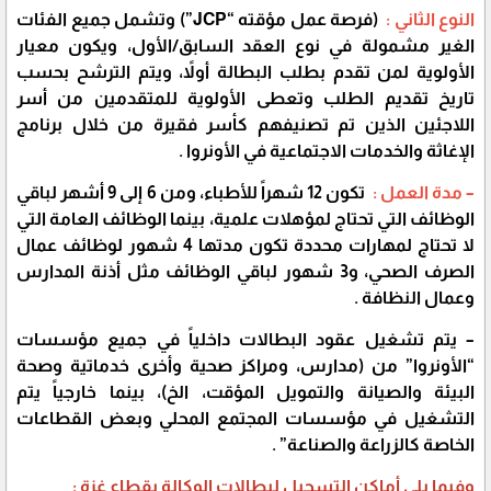
النوع الثاني :
(فرصة عمل مؤقته “JCP”) وتشمل جميع الفئات
الغير مشمولة في نوع العقد السابق/الأول، ويكون معيار
الأولوية لمن تقدم بطلب البطالة أولاً، ويتم الترشح بحسب
تاريخ تقديم الطلب وتعطى الأولوية للمتقدمين من أسر
اللاجئين الذين تم تصنيفهم كأسر فقيرة من خلال برنامج
الإغاثة والخدمات الاجتماعية في الأونروا .
– مدة العمل :
تكون 12 شهراً للأطباء، ومن 6 إلى 9 أشهر لباقي
الوظائف التي تحتاج لمؤهلات علمية، بينما الوظائف العامة التي
لا تحتاج لمهارات محددة تكون مدتها 4 شهور لوظائف عمال
الصرف الصحي، و3 شهور لباقي الوظائف مثل أذنة المدارس
وعمال النظافة .
– يتم تشغيل عقود البطالات داخلياً في جميع مؤسسات
“الأونروا” من (مدارس، ومراكز صحية وأخرى خدماتية وصحة
البيئة والصيانة والتمويل المؤقت، الخ)، بينما خارجياً يتم
التشغيل في مؤسسات المجتمع المحلي وبعض القطاعات
الخاصة كالزراعة والصناعة” .
وفيما يلي أماكن التسجيل لبطالات الوكالة بقطاع غزة :