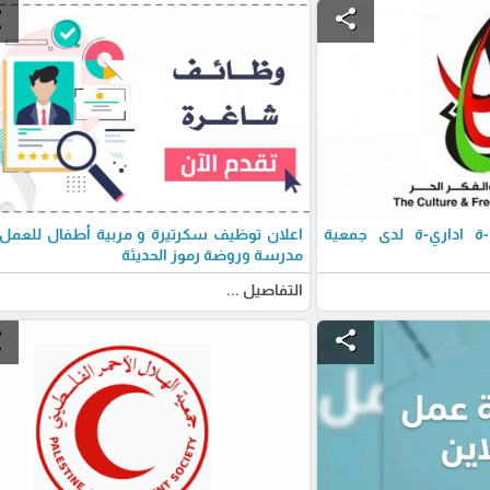
e
share
 اداري-ة لدى جمعية
اعلان توظيف سكرتيرة و مربية أطفال للعمل
مدرسة وروضة رموز الحديثة
التفاصيل ...
e
share