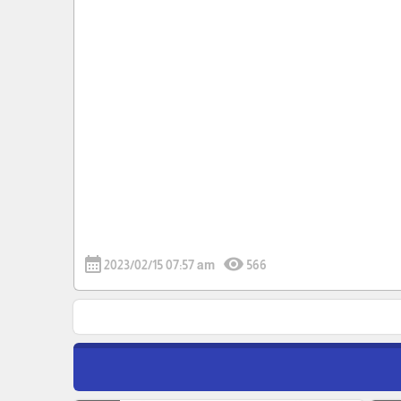
calendar_month
visibility
2023/02/15 07:57 am
566