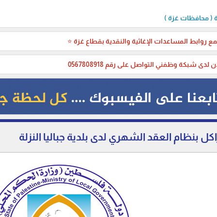
( محافظات غزة )
ع روابط المساعدات الإغاثية والنقدية بقطاع غزة ⭐
ن لدى شبكة وظفني التواصل على رقم 0567808918
ل بنظام العقد الشهري لدى بلدية جباليا النزلة