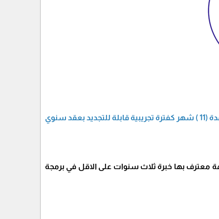
تعلن بلدية جباليا النزلة عن حاجتها لشغل وظيفة مبرمج اوراكل بنظام العقد الشهري ولمدة (11 ) شهر كفترة تجريبية قابلة للتجديد بعقد سنوي
ة معترف بها خبرة ثلاث سنوات على الاقل في برمجة