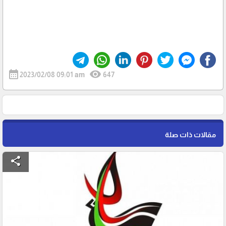
calendar_month
visibility
2023/02/08 09:01 am
647
مقالات ذات صلة
share