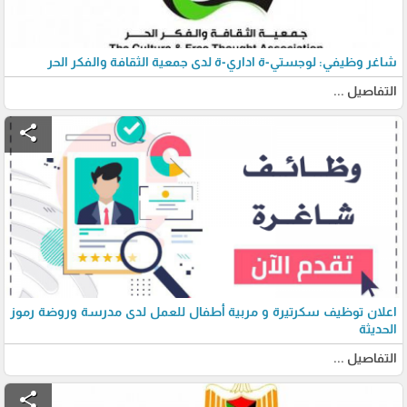
شاغر وظيفي: لوجستي-ة اداري-ة لدى جمعية الثقافة والفكر الحر
التفاصيل ...
share
اعلان توظيف سكرتيرة و مربية أطفال للعمل لدى مدرسة وروضة رموز
الحديثة
التفاصيل ...
share