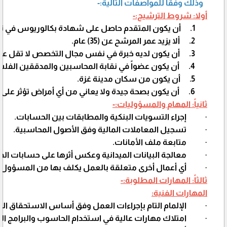
وذلك وفقاً للمواصفات التالية:-
أولا: شروط الترشيح:-
1.
أن يكون المتقدم حاصل على شهادة بكالوريوس في 
2.
ألا يزيد عمر المرشح عن (
35
) عام.
3.
أن يكون لديه خبرة في نفس مجال التخصص لا تقل عن
4.
أن يكون عضواً في نقابة المحاسبين والمدققين الفل
5.
أن يكون من سكان مدينة غزة.
6.
أن يكون بصحة جيدة ولا يعاني من أي أمراض تؤثر على 
ثانياً: المهام والمسؤوليات:-
·
إجراء التسويات البنكية والمطابقات بين الحسابات.
·
تسجيل المعاملات المالية وفق الأصول المحاسبية.
·
متابعة ملف الأمانات.
·
معالجة البيانات الميدانية وعكس أثرها على حسابات ال
·
أي أعمال أخرى متعلقة بالعمل يكلف بها من المسؤول ا
ثالثاً: المهارات المطلوبة:-
المهارات الفنية:
·
الإلمام التام بإجراءات العمل وفق أساس الاستحقاق ال
·
امتلاك مهارات عالية في استخدام الحاسوب والبرامج الما