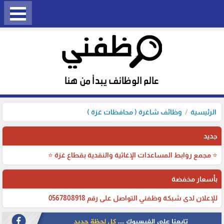
الرئيسية
وظائف شاغرة ( محافظات غزة )
جديد
⭐ مجمع روابط المساعدات الإغاثية والنقدية بقطاع غزة ⭐
بأسعار مخفضة
للإعلان لدى شبكة وظفني التواصل على رقم 0567808918