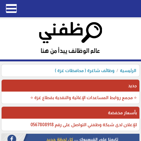
الرئيسية
وظائف شاغرة ( محافظات غزة )
جديد
⭐ مجمع روابط المساعدات الإغاثية والنقدية بقطاع غزة ⭐
بأسعار مخفضة
للإعلان لدى شبكة وظفني التواصل على رقم 0567808918