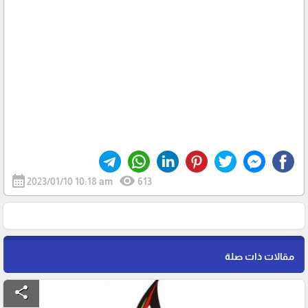
calendar_month
visibility
2023/01/10 10:18 am
613
مقالات ذات صلة
share