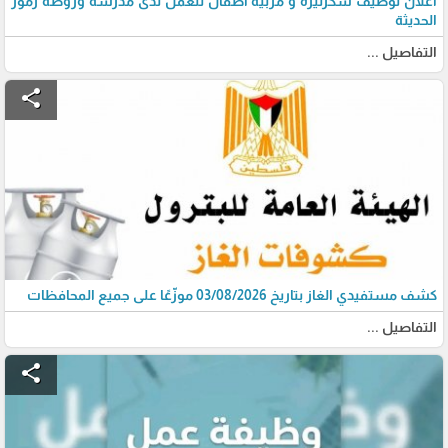
اعلان توظيف سكرتيرة و مربية أطفال للعمل لدى مدرسة وروضة رموز
الحديثة
التفاصيل ...
share
كشف مستفيدي الغاز بتاريخ 03/08/2026 موزّعًا على جميع المحافظات
التفاصيل ...
share