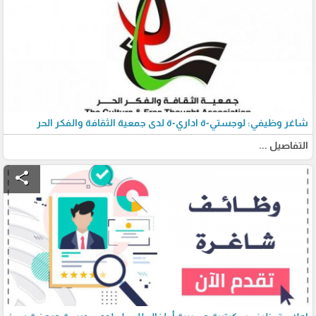
شاغر وظيفي: لوجستي-ة اداري-ة لدى جمعية الثقافة والفكر الحر
التفاصيل ...
share