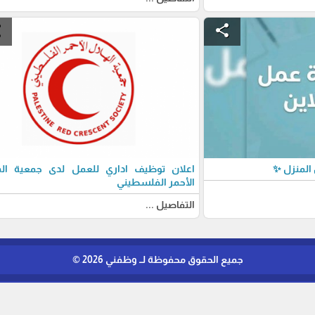
e
share
المنزل ✨
اعلان توظيف اداري للعمل لدى جمعية اله
الأحمر الفلسطيني
التفاصيل ...
جميع الحقوق محفوظة لــ وظفني 2026 ©
برمجة وتطوير شركة ديجيتال لايف