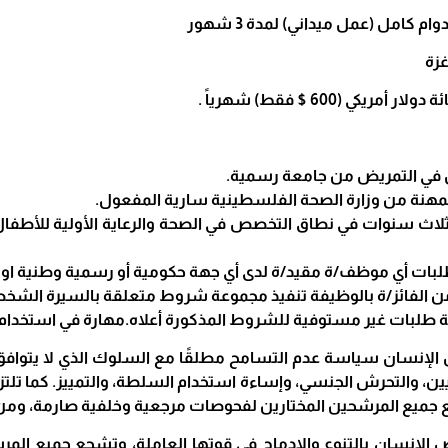
م كامل (عمل ميداني) لمدة 3 شهور
زة
ار أمريكي (600 $ فقط) شهرياً .
 في التمريض من جامعة رسمية.
مهنة من وزارة الصحة الفلسطينية سارية المفعول.
 ثلاث سنوات في نطاق التخصص في الصحة والرعاية الأولية للأط
بات أي موظف/ة مقيد/ة لدى أي جهة حكومية أو رسمية وطنية او اج
الفائز/ة بالوظيفة تنفيذ مجموعة شروط متعلقة بالسيرة الشخصي
 طلبات غير مستوفية للشروط المذكورة أعلاه.مهارة في استخدام برامج الحا
رض الإنسان سياسة عدم التسامح مطلقًا مع السلوك الذي لا يتواف
يين، والتحرش الجنسي، وإساءة استخدام السلطة، والتمييز. كما تلت
 جميع المرشحين المختارين لفحوصات مرجعية وخلفية صارمة، ومن الم
 الانسان بالتنوع والإدماج في قوتها العاملة، وتشجع جميع ال