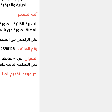
الدينية والعرقية
آلية التقديم
السيرة الذاتية – صو
المهنة - صورة عن شها
على الراغبين في التق
رقم الهاتف :
2896126
العنوان:
غزة – تقاطع ش
حتى الساعة الثانية ظهر
أخر موعد لتقديم الطلب