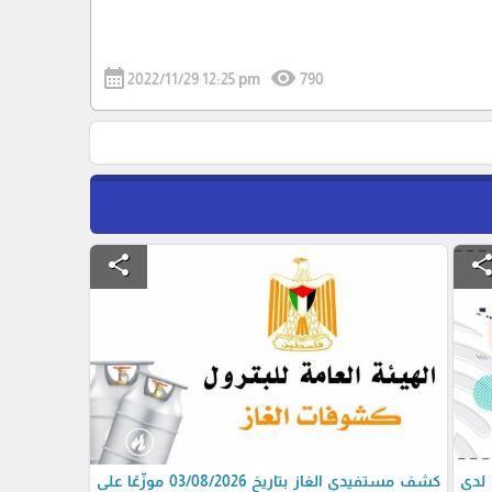
calendar_month
visibility
2022/11/29 12:25 pm
790
share
shar
 لدى
كشف مستفيدي الغاز بتاريخ 03/08/2026 موزّعًا على