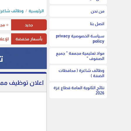
الرئيسية
وظائف شاغرة 
من نحن
اتصل بنا
جديد
⭐ مجم
سياسة الخصوصية privacy
بأسعار مخفضة
للإعلا
policy
مواد تعليمية مجمعة " جميع
الصفوف "
وظائف شاغرة ( محافظات
الضفة )
اعلان توظيف ممرضات براتب 600 $ شهر
نتائج الثانوية العامة قطاع غزة
2026