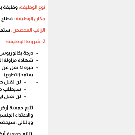
نوع الوظيفة:
وظيفة بدوا
مكان الوظيفة :
قطاع غ
الراتب المخصص:
ستمائة دول
2- شروط الوظيفة:
درجة بكالوريوس
شهادة مزاولة ال
خبرة لا تقل عن
يعتمد التطوع).
لن تقبل طل
سيطلب من 
لن تقبل اية
تَتَبِع جمعية أ
والاعتداء الجنس
وبالتالي، سيخضع
تلتزم جمعية أرض