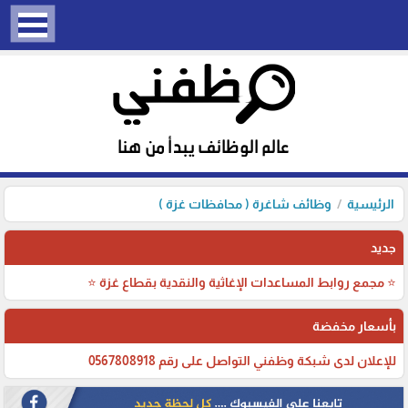
الرئيسية
وظائف شاغرة ( محافظات غزة )
جديد
⭐ مجمع روابط المساعدات الإغاثية والنقدية بقطاع غزة ⭐
بأسعار مخفضة
للإعلان لدى شبكة وظفني التواصل على رقم 0567808918