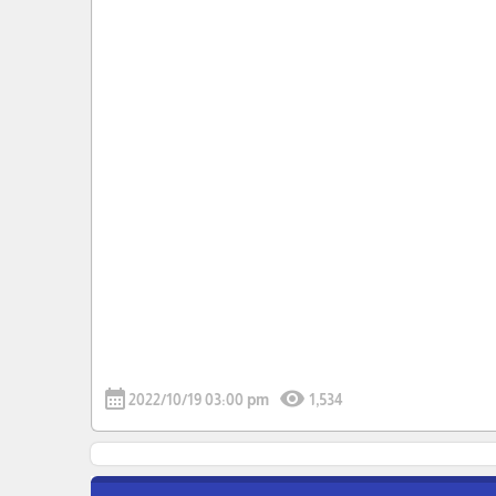
calendar_month
visibility
2022/10/19 03:00 pm
1,534