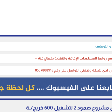
 و التوظيف
ع روابط المساعدات الإغاثية والنقدية بقطاع غزة ⭐
ن لدى شبكة وظفني التواصل على رقم 0567808918
ود 2 لتشغيل 600 خريج/ــة