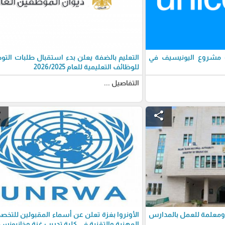
 مشروع اليونيسيف في
التعليم بالضفة يعلن بدء استقبال طلبات الت
للوظائف التعليمية للعام 2026/2025
التفاصيل ...
e
share
كشف 140 معلم ومعلمة للعمل بالمدارس
الأونروا بغزة تعلن عن أسماء المقبولين للتخ
المهنية والتقنية في كلية تدريب غزة وخانيونس