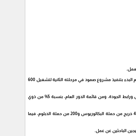
قال م. إيهاب الغصين وكيل الوزارة:" أقرت لجنة متابعة العمل الحكومي في جلستها الأسبوعية اليوم البدء بتنفيذ مشروع صمود في مرحلته الثانية لتشغيل 600
وأضاف الغصين إنه سيستفيد من المشروع الخريجون المسجلون عبر رابط تحديث بيانات قوى العمل ورابط الجودة، ومن قائمة الدور العام، بنسبة 5% من ذوي
وأشار إلى أنه المشروع يستهدف الخريجين والخريجات من كلا الجنسين وجميع التخصصات بواقع 400 خريج من حملة البكالوريوس و200 من حملة الدبلوم، فيما
جين الباحثين عن عمل.