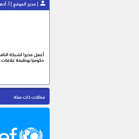
person
[ مدير الموقع ] أ. أ
حكوميا بوظيفة علاقات ع
مقالات ذات صلة