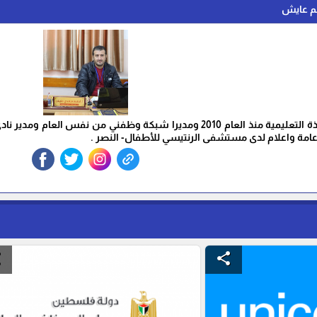
دهم عايش
امة واعلام لدى مستشفى الرنتيسي للأطفال- النصر .
e
share