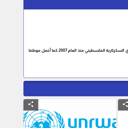
أعمل مديرا لشبكة النافذة التعليمية منذ العام 2010 ومديرا شبكة وظفني من نفس العام ومدير نادي السكرتارية الفلسطيني منذ العام 2007 كما أعمل موظفا
share
shar