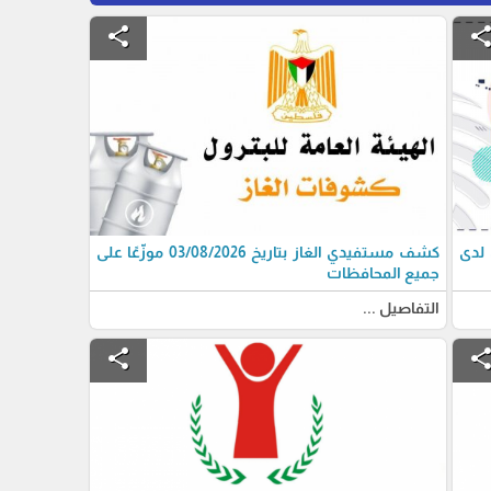
share
shar
 لدى
كشف مستفيدي الغاز بتاريخ 03/08/2026 موزّعًا على
جميع المحافظات
التفاصيل ...
share
shar