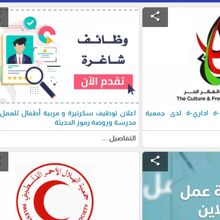
e
share
 اداري-ة لدى جمعية
اعلان توظيف سكرتيرة و مربية أطفال للعمل
مدرسة وروضة رموز الحديثة
التفاصيل ...
e
share