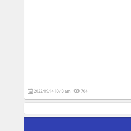
calendar_month
visibility
2022/09/14 10:13 am
704