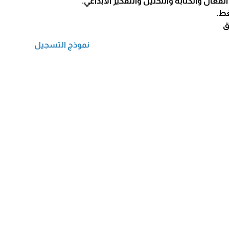
لفعال والكتابة والتحليل والتفكير الابداعي.
غط.
ق
نموذج التسجيل