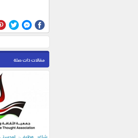
مقالات ذات صلة
شاغر وظيفي: لوجستي-ة