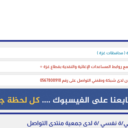
( محافظات غزة )
ع روابط المساعدات الإغاثية والنقدية بقطاع غزة ⭐
ن لدى شبكة وظفني التواصل على رقم 0567808918
/ة نفسي /ة لدى جمعية منتدى التواصل