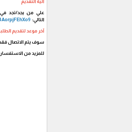
آلية التقديم
علي من يجد/تجد في ن
التالي:
G4AorpjFEhXo9
آخر موعد لتقديم الطلبا
سوف يتم الاتصال فقط 
للمزيد من الاستفسار الاتصال على هاتف