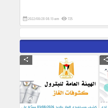
calendar_month
visibility
2022/08/28 08:13 am
725
share
shar
 لدى
كشف مستفيدي الغاز بتاريخ 03/08/2026 موزّعًا على