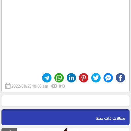
calendar_month
visibility
2022/08/25 10:05 am
813
مقالات ذات صلة