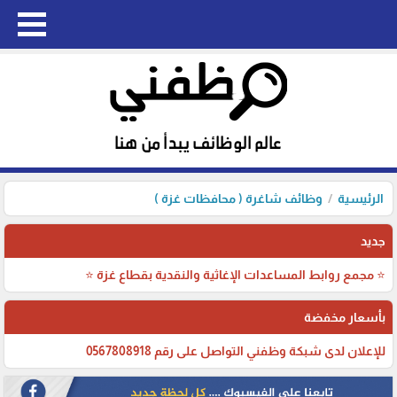
الرئيسية
وظائف شاغرة ( محافظات غزة )
جديد
⭐ مجمع روابط المساعدات الإغاثية والنقدية بقطاع غزة ⭐
بأسعار مخفضة
للإعلان لدى شبكة وظفني التواصل على رقم 0567808918