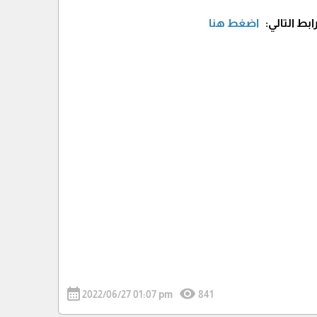
ابط التالي:
اضغط هنا
calendar_month
visibility
2022/06/27 01:07 pm
841