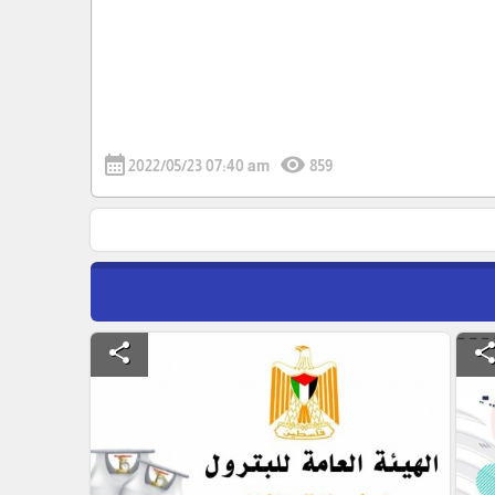
calendar_month
visibility
2022/05/23 07:40 am
859
share
shar