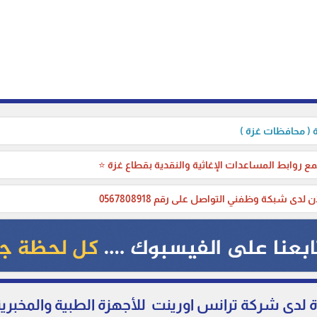
( محافظات غزة )
ع روابط المساعدات الإغاثية والنقدية بقطاع غزة ⭐
ن لدى شبكة وظفني التواصل على رقم 0567808918
دى شركة ترانس اورينت للأجهزة الطبية والمخبري