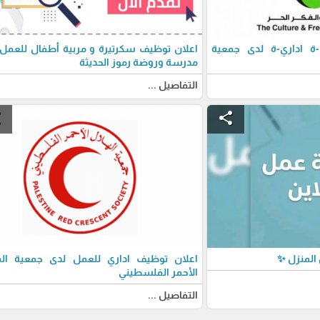
 اداري-ة لدى جمعية
اعلان توظيف سكرتيرة و مربية أطفال للعمل
مدرسة وروضة رموز الحديثة
التفاصيل ...
e
share
المنزل ✨
اعلان توظيف اداري للعمل لدى جمعية اله
الأحمر الفلسطيني
التفاصيل ...