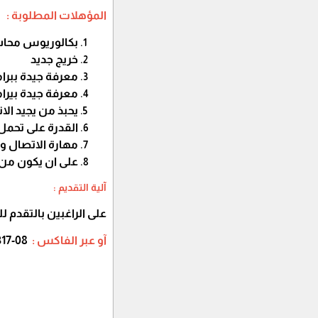
المؤهلات المطلوبة :
بكالوريوس محاس
خريج جديد
يحبذ من يجيد الان
القدرة على تحم
مهارة الاتصال و
على ان يكون من 
آلية التقديم :
على الراغبين بالتقدم لل
آو عبر الفاكس :
08-2865317