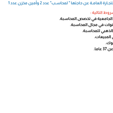
العامـة عن حاجتها " لمحاسـب" عدد 2 وأمين مخزن عدد 1
وط التالية :