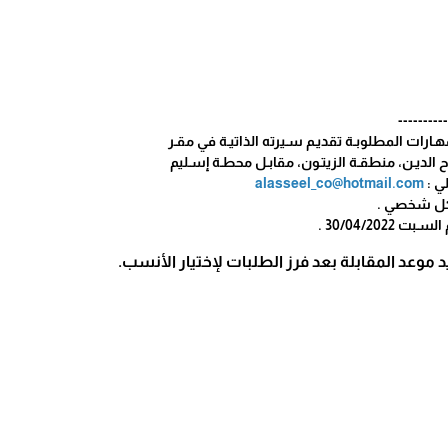
----------
هـارات المطلوبـة تقديـم سـيرته الذاتيـة في مقـر
 الديـن، منطقـة الزيتـون، مقابـل محطـة إسـليم
لي :
alasseel_co@hotmail.com
شكل شخصي .
ـبت 30/04/2022 .
 موعد المقابلة بعد فرز الطلبات لإختيار الأنسب.