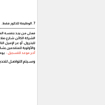
7 .الوظيفة للذكور فقط.
------------------------------
فعـلى مـن يجـد بنفسـه الم
الشركة الكائـن شـارع صلاح
للبتـرول، أو عـر الإميـل التا
والأولوية للمتقدمين ب
آخـر موعـد للتسـجيل :
يـوم الس
وسـيتم التواصـل لتحديد