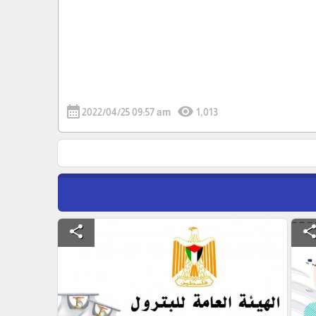
calendar_month
visibility
2022/04/25 09:57 am
1,013
share
shar