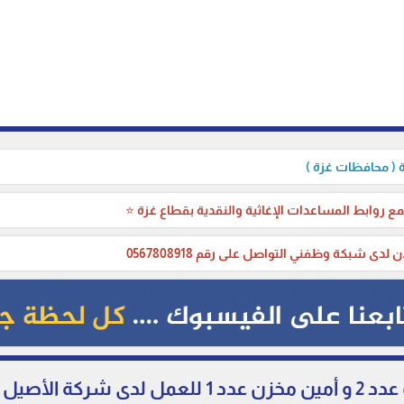
( محافظات غزة )
ع روابط المساعدات الإغاثية والنقدية بقطاع غزة ⭐
ن لدى شبكة وظفني التواصل على رقم 0567808918
ل للتجارة العامة