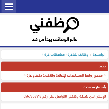
الرئيسية
وظائف شاغرة ( محافظات غزة )
جديد
⭐ مجمع روابط المساعدات الإغاثية والنقدية بقطاع غزة ⭐
بأسعار مخفضة
للإعلان لدى شبكة وظفني التواصل على رقم 0567808918