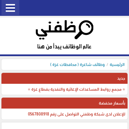
الرئيسية
وظائف شاغرة ( محافظات غزة )
جديد
⭐ مجمع روابط المساعدات الإغاثية والنقدية بقطاع غزة ⭐
بأسعار مخفضة
للإعلان لدى شبكة وظفني التواصل على رقم 0567808918